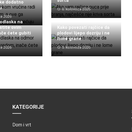
sorta
ke dodatno
u
6. kolovoza 2026
za 2026
 odlaska na
stite ovim
Kako povezati rajčice da
ače ćete gubiti
plodovi lijepo dozriju i ne
lome grane
za 2026
5. kolovoza 2026
KATEGORIJE
Dom i vrt