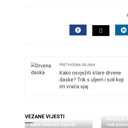
FACEBOOK
L
TWITTER
PRETHODNA OBJAVA
Kako osvježiti stare drvene
daske? Trik s uljem i soli koji
im vraća sjaj
VEZANE VIJESTI
Hladnjak 
Kako odabrati najbolji
radi puno