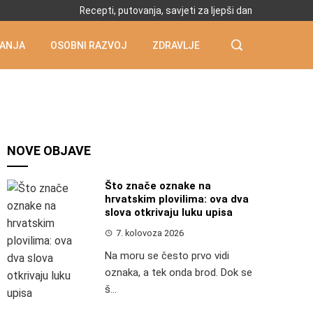
Recepti, putovanja, savjeti za ljepši dan
ANJA
OSOBNI RAZVOJ
ZDRAVLJE
NOVE OBJAVE
Što znače oznake na
hrvatskim plovilima: ova dva
slova otkrivaju luku upisa
7. kolovoza 2026
Na moru se često prvo vidi
oznaka, a tek onda brod. Dok se
š...