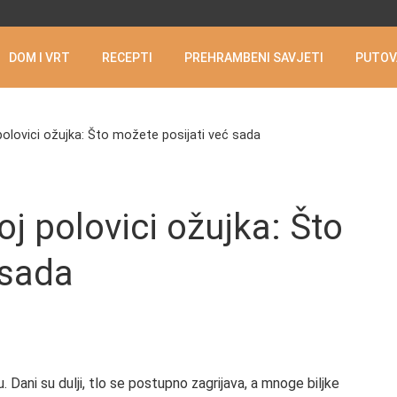
DOM I VRT
RECEPTI
PREHRAMBENI SAVJETI
PUTOV
polovici ožujka: Što možete posijati već sada
oj polovici ožujka: Što
 sada
. Dani su dulji, tlo se postupno zagrijava, a mnoge biljke