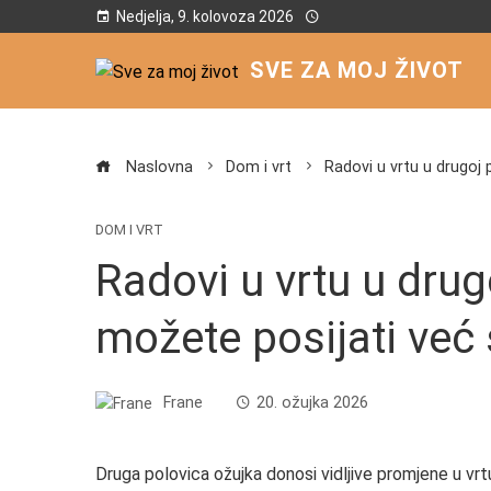
Nedjelja, 9. kolovoza 2026
SVE ZA MOJ ŽIVOT
Naslovna
Dom i vrt
Radovi u vrtu u drugoj 
DOM I VRT
Radovi u vrtu u drug
možete posijati već
Frane
20. ožujka 2026
Druga polovica ožujka donosi vidljive promjene u vrtu