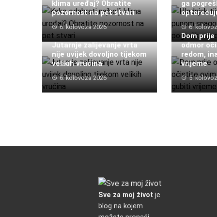
klima uređaj? Obratite
ga pogreš
pozornost na pet stvari
opterećuj
6. kolovoza 2026
6. kolovo
Dom prije
Jutarnje zalijevanje vrta
odmor oči
nije uvijek dovoljno tijekom
redom, in
velikih vrućina
vrijeme
6. kolovoza 2026
5. kolovo
Sve za moj život
je
blog na kojem