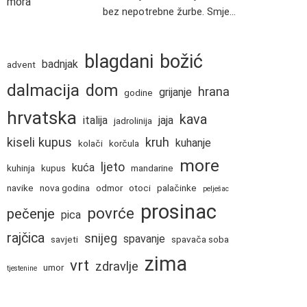
bez nepotrebne žurbe. Smje...
blagdani
božić
badnjak
advent
dalmacija
dom
hrana
grijanje
godine
hrvatska
kava
italija
jaja
jadrolinija
kiseli kupus
kruh
kuhanje
kolači
korčula
more
ljeto
kuća
kuhinja
kupus
mandarine
navike
nova godina
odmor
otoci
palačinke
pelješac
prosinac
povrće
pečenje
pica
rajčica
snijeg
spavanje
savjeti
spavača soba
zima
vrt
zdravlje
umor
tjestenine