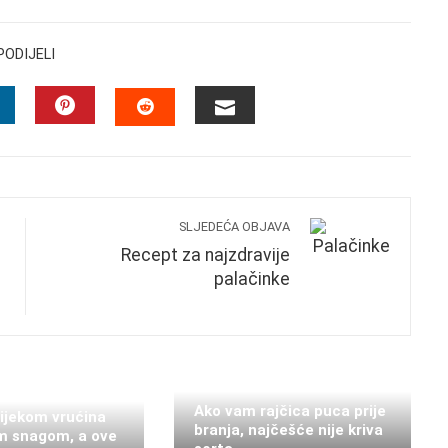
PODIJELI
INKEDIN
PINTEREST
EMAIL
STUMBLEUPON
SLJEDEĆA OBJAVA
Recept za najzdravije
palačinke
Ako vam rajčica puca prije
tijekom vrućina
branja, najčešće nije kriva
m snagom, a ove