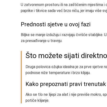
U zatvorenom prostoru ili na zaštićenim mjestima i da
paprike i tikvice sada već brzo niču, jer imaju više sv
Prednosti sjetve u ovoj fazi
Biljke se manje izdužuju i razvijaju čvršće stabljike.
za presađivanje u travnju.
Što možete sijati direktno
Druga polovica ožujka idealna je za prve sjetve n
podnose niže temperature i brzo klijaju.
Kako prepoznati pravi trenutak
Ako se tlo ne lijepi za alat i nije previše mokro,
potiče klijanje.