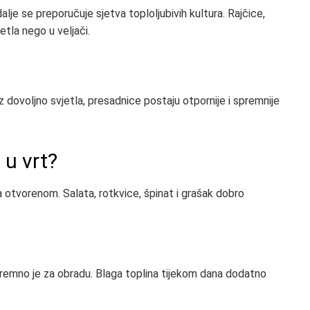
lje se preporučuje sjetva toploljubivih kultura. Rajčice,
jetla nego u veljači.
 Uz dovoljno svjetla, presadnice postaju otpornije i spremnije
 u vrt?
a otvorenom. Salata, rotkvice, špinat i grašak dobro
 spremno je za obradu. Blaga toplina tijekom dana dodatno