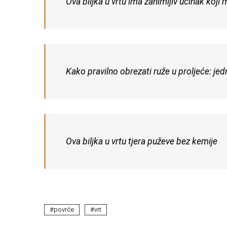
Ova biljka u vrtu ima zanimljiv učinak koji
Kako pravilno obrezati ruže u proljeće: je
Ova biljka u vrtu tjera puževe bez kemije
povrće
vrt