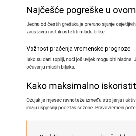
Najčešće pogreške u ovom 
Jedna od čestih grešaka je prerano sijanje osjetlji
zaustaviti rast ili oštetiti mlade biljke.
Važnost praćenja vremenske prognoze
Iako su dani topliji, noći još uvijek mogu biti hlad
očuvanju mladih biljaka.
Kako maksimalno iskoristit
Ožujak je mjesec ravnoteže između strpljenja i aktivn
imaju uspješniji početak sezone. Pravovremeni potezi