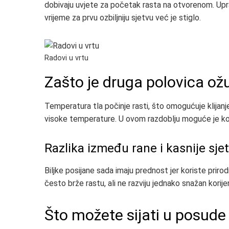
dobivaju uvjete za početak rasta na otvorenom. Uprav
vrijeme za prvu ozbiljniju sjetvu već je stiglo.
Radovi u vrtu
Zašto je druga polovica ož
Temperatura tla počinje rasti, što omogućuje klijanje
visoke temperature. U ovom razdoblju moguće je kom
Razlika između rane i kasnije sje
Biljke posijane sada imaju prednost jer koriste priro
često brže rastu, ali ne razviju jednako snažan korije
Što možete sijati u posude