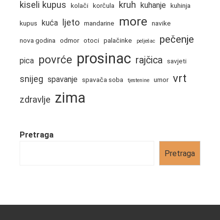
kiseli kupus
kruh
kuhanje
kolači
korčula
kuhinja
more
ljeto
kuća
kupus
mandarine
navike
pečenje
nova godina
odmor
otoci
palačinke
pelješac
prosinac
povrće
rajčica
pica
savjeti
vrt
snijeg
spavanje
spavača soba
umor
tjestenine
zima
zdravlje
Pretraga
Pretraga