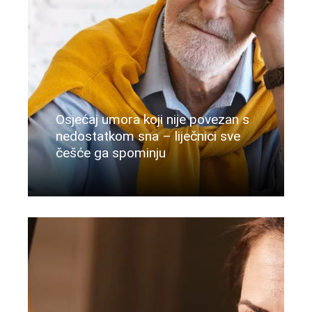
Osjećaj umora koji nije povezan s
nedostatkom sna – liječnici sve
češće ga spominju
Više