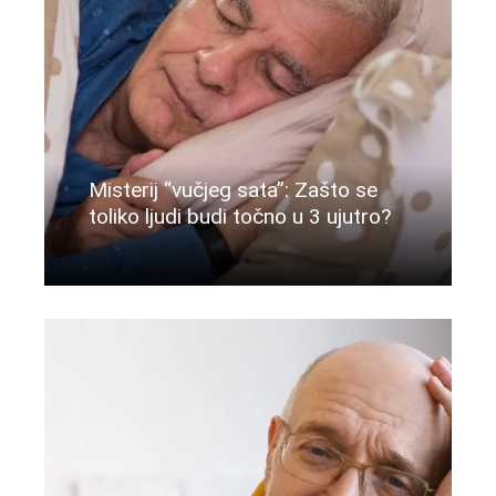
Misterij “vučjeg sata”: Zašto se
toliko ljudi budi točno u 3 ujutro?
Više