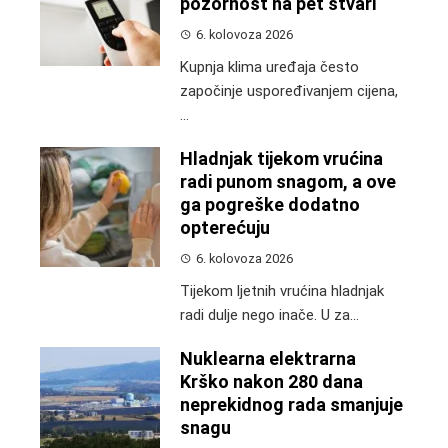
pozornost na pet stvari
6. kolovoza 2026
Kupnja klima uređaja često
započinje uspoređivanjem cijena,
...
Hladnjak tijekom vrućina
radi punom snagom, a ove
ga pogreške dodatno
opterećuju
6. kolovoza 2026
Tijekom ljetnih vrućina hladnjak
radi dulje nego inače. U za...
Nuklearna elektrarna
Krško nakon 280 dana
neprekidnog rada smanjuje
snagu