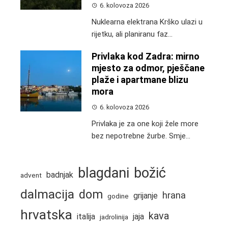
6. kolovoza 2026
Nuklearna elektrana Krško ulazi u
rijetku, ali planiranu faz...
Privlaka kod Zadra: mirno
mjesto za odmor, pješčane
plaže i apartmane blizu
mora
6. kolovoza 2026
Privlaka je za one koji žele more
bez nepotrebne žurbe. Smje...
blagdani
božić
badnjak
advent
dalmacija
dom
hrana
grijanje
godine
hrvatska
kava
italija
jaja
jadrolinija