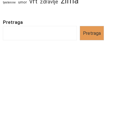
zima
vrt
zdravlje
umor
tjestenine
Pretraga
Pretraga