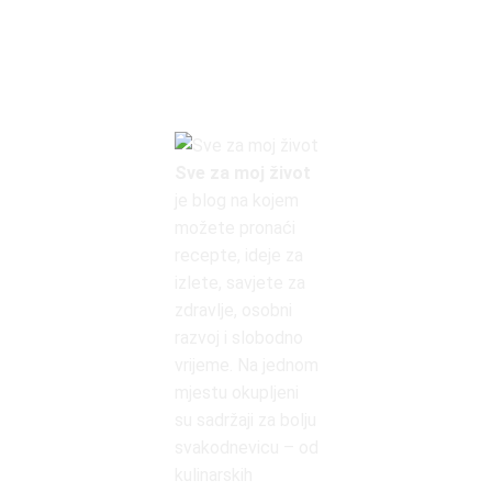
Sve za moj život
je blog na kojem
možete pronaći
recepte, ideje za
izlete, savjete za
zdravlje, osobni
razvoj i slobodno
vrijeme. Na jednom
mjestu okupljeni
su sadržaji za bolju
svakodnevicu – od
kulinarskih