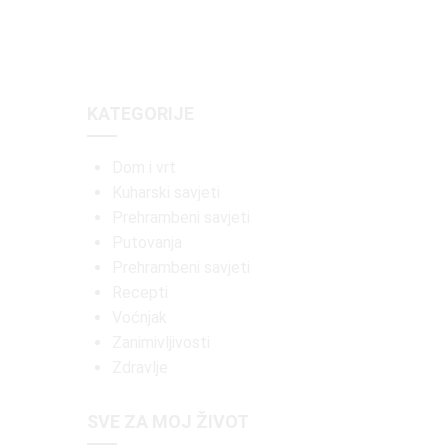
KATEGORIJE
Dom i vrt
Kuharski savjeti
Prehrambeni savjeti
Putovanja
Prehrambeni savjeti
Recepti
Voćnjak
Zanimivljivosti
Zdravlje
SVE ZA MOJ ŽIVOT