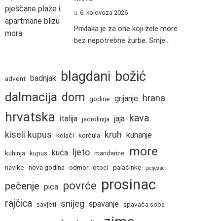
6. kolovoza 2026
Privlaka je za one koji žele more
bez nepotrebne žurbe. Smje...
blagdani
božić
badnjak
advent
dalmacija
dom
hrana
grijanje
godine
hrvatska
kava
italija
jaja
jadrolinija
kiseli kupus
kruh
kuhanje
kolači
korčula
more
ljeto
kuća
kuhinja
kupus
mandarine
navike
nova godina
odmor
otoci
palačinke
pelješac
prosinac
povrće
pečenje
pica
rajčica
snijeg
spavanje
savjeti
spavača soba