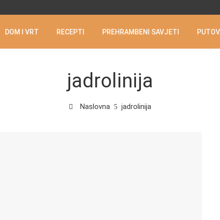
DOM I VRT
RECEPTI
PREHRAMBENI SAVJETI
PUTOV
jadrolinija
Naslovna
jadrolinija