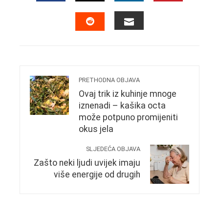
FACEBOOK
TWITTER
LINKEDIN
PINTERES
EMAIL
STUMBLEUPON
PRETHODNA OBJAVA
Ovaj trik iz kuhinje mnoge
iznenadi – kašika octa
može potpuno promijeniti
okus jela
SLJEDEĆA OBJAVA
Zašto neki ljudi uvijek imaju
više energije od drugih