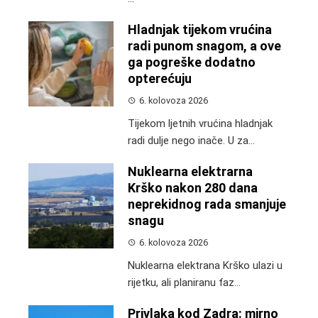
Hladnjak tijekom vrućina
radi punom snagom, a ove
ga pogreške dodatno
opterećuju
6. kolovoza 2026
Tijekom ljetnih vrućina hladnjak
radi dulje nego inače. U za...
Nuklearna elektrarna
Krško nakon 280 dana
neprekidnog rada smanjuje
snagu
6. kolovoza 2026
Nuklearna elektrana Krško ulazi u
rijetku, ali planiranu faz...
Privlaka kod Zadra: mirno