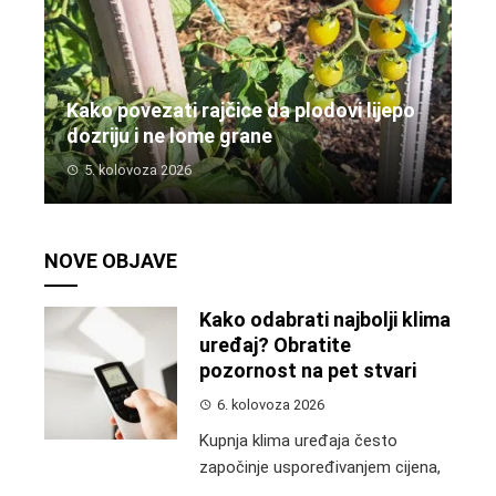
Kako povezati rajčice da plodovi lijepo
dozriju i ne lome grane
5. kolovoza 2026
NOVE OBJAVE
Kako odabrati najbolji klima
uređaj? Obratite
pozornost na pet stvari
6. kolovoza 2026
Kupnja klima uređaja često
započinje uspoređivanjem cijena,
...