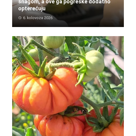
snagom, a ove ga pogreške dodatno
opterećuju
6. kolovoza 2026