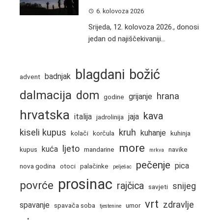
6. kolovoza 2026
Srijeda, 12. kolovoza 2026., donosi
jedan od najiščekivaniji...
blagdani
božić
badnjak
advent
dalmacija
dom
hrana
grijanje
godine
hrvatska
kava
italija
jaja
jadrolinija
kiseli kupus
kruh
kuhanje
kolači
korčula
kuhinja
more
ljeto
kuća
kupus
mandarine
navike
mrkva
pečenje
pica
nova godina
otoci
palačinke
pelješac
prosinac
povrće
rajčica
snijeg
savjeti
vrt
zdravlje
spavanje
spavača soba
umor
tjestenine