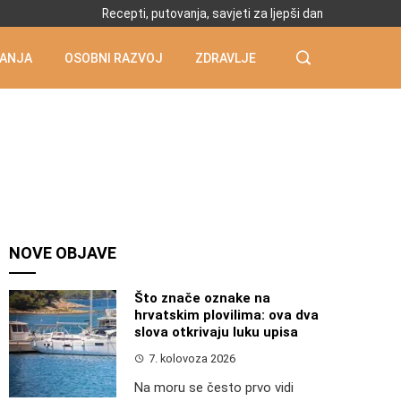
Recepti, putovanja, savjeti za ljepši dan
ANJA
OSOBNI RAZVOJ
ZDRAVLJE
NOVE OBJAVE
Što znače oznake na
hrvatskim plovilima: ova dva
slova otkrivaju luku upisa
7. kolovoza 2026
Na moru se često prvo vidi