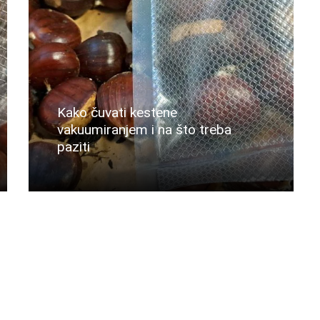
Kako čuvati kestene
vakuumiranjem i na što treba
paziti
Više