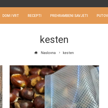
DOM I VRT
RECEPTI
PREHRAMBENI SAVJETI
PUTOV
kesten
Naslovna
kesten