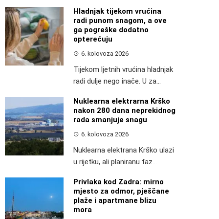
Hladnjak tijekom vrućina
radi punom snagom, a ove
ga pogreške dodatno
opterećuju
6. kolovoza 2026
Tijekom ljetnih vrućina hladnjak
radi dulje nego inače. U za...
Nuklearna elektrarna Krško
nakon 280 dana neprekidnog
rada smanjuje snagu
6. kolovoza 2026
Nuklearna elektrana Krško ulazi
u rijetku, ali planiranu faz...
Privlaka kod Zadra: mirno
mjesto za odmor, pješčane
plaže i apartmane blizu
mora