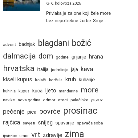
6. kolovoza 2026
Privlaka je za one koji žele more
bez nepotrebne žurbe. Smje...
blagdani
božić
badnjak
advent
dalmacija
dom
hrana
grijanje
godine
hrvatska
kava
italija
jaja
jadrolinija
kiseli kupus
kruh
kuhanje
kolači
korčula
more
ljeto
kuća
kuhinja
kupus
mandarine
navike
nova godina
odmor
otoci
palačinke
pelješac
prosinac
povrće
pečenje
pica
rajčica
snijeg
spavanje
savjeti
spavača soba
zima
vrt
zdravlje
umor
tjestenine