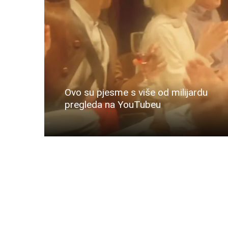
Ovo su pjesme s više od milijardu
pregleda na YouTubeu
Više