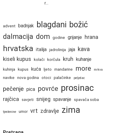
r...
blagdani
božić
badnjak
advent
dalmacija
dom
hrana
grijanje
godine
hrvatska
kava
italija
jaja
jadrolinija
kiseli kupus
kruh
kuhanje
kolači
korčula
more
kuća
kuhinja
kupus
ljeto
mandarine
mrkva
navike
nova godina
otoci
palačinke
pelješac
prosinac
povrće
pečenje
pica
rajčica
snijeg
spavanje
savjeti
spavača soba
zima
vrt
zdravlje
umor
tjestenine
Pretraga