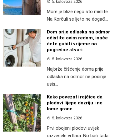
5. kolovoza 2026
More je bliže nego što mislite.
Na Korčuli se ljeto ne događ...
Dom prije odlaska na odmor
očistite ovim redom, inače
ćete gubiti vrijeme na
pogrešne stvari
5. kolovoza 2026
Najbrže čišćenje doma prije
odlaska na odmor ne počinje
usis...
Kako povezati rajčice da
plodovi lijepo dozriju i ne
lome grane
5. kolovoza 2026
Prvi obojeni plodovi uvijek
razvesele vrtlara. No baš tada