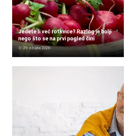
Jedete li već rotkvice? Razlog je bolji
nego što se na prvi pogled čini
29. ožujka 2026