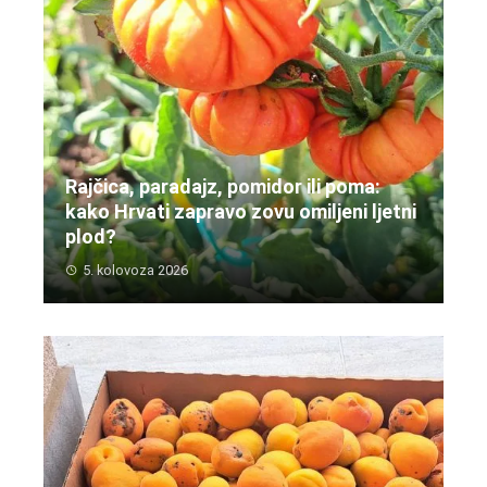
Rajčica, paradajz, pomidor ili poma:
kako Hrvati zapravo zovu omiljeni ljetni
plod?
5. kolovoza 2026