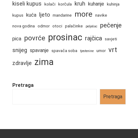
kiseli kupus
kruh
kuhanje
kolači
korčula
kuhinja
more
ljeto
kuća
kupus
mandarine
navike
pečenje
nova godina
odmor
otoci
palačinke
pelješac
prosinac
povrće
rajčica
pica
savjeti
vrt
snijeg
spavanje
spavača soba
umor
tjestenine
zima
zdravlje
Pretraga
Pretraga