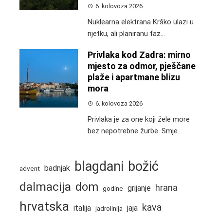
6. kolovoza 2026
Nuklearna elektrana Krško ulazi u
rijetku, ali planiranu faz...
Privlaka kod Zadra: mirno
mjesto za odmor, pješčane
plaže i apartmane blizu
mora
6. kolovoza 2026
Privlaka je za one koji žele more
bez nepotrebne žurbe. Smje...
blagdani
božić
badnjak
advent
dalmacija
dom
hrana
grijanje
godine
hrvatska
kava
italija
jaja
jadrolinija