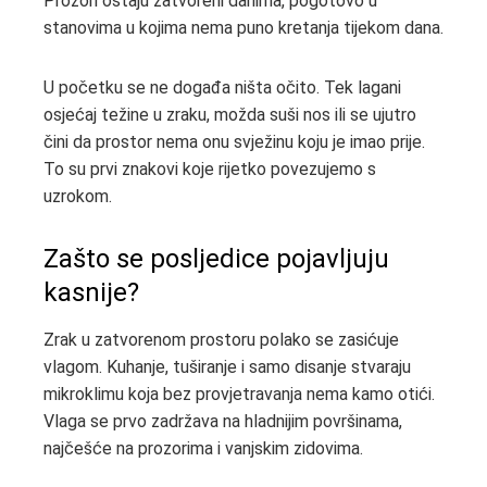
Prozori ostaju zatvoreni danima, pogotovo u
stanovima u kojima nema puno kretanja tijekom dana.
U početku se ne događa ništa očito. Tek lagani
osjećaj težine u zraku, možda suši nos ili se ujutro
čini da prostor nema onu svježinu koju je imao prije.
To su prvi znakovi koje rijetko povezujemo s
uzrokom.
Zašto se posljedice pojavljuju
kasnije?
Zrak u zatvorenom prostoru polako se zasićuje
vlagom. Kuhanje, tuširanje i samo disanje stvaraju
mikroklimu koja bez provjetravanja nema kamo otići.
Vlaga se prvo zadržava na hladnijim površinama,
najčešće na prozorima i vanjskim zidovima.