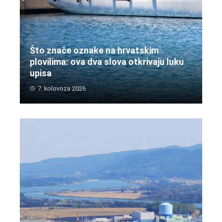
Što znače oznake na hrvatskim
plovilima: ova dva slova otkrivaju luku
upisa
7. kolovoza 2026