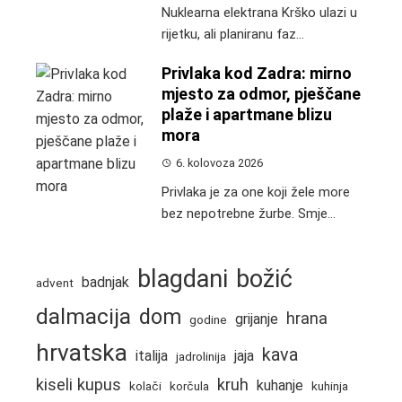
Nuklearna elektrana Krško ulazi u
rijetku, ali planiranu faz...
Privlaka kod Zadra: mirno
mjesto za odmor, pješčane
plaže i apartmane blizu
mora
6. kolovoza 2026
Privlaka je za one koji žele more
bez nepotrebne žurbe. Smje...
blagdani
božić
badnjak
advent
dalmacija
dom
hrana
grijanje
godine
hrvatska
kava
italija
jaja
jadrolinija
kiseli kupus
kruh
kuhanje
kolači
korčula
kuhinja