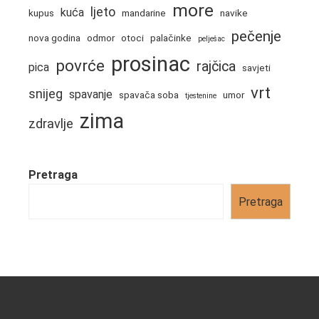
more
ljeto
kuća
kupus
mandarine
navike
pečenje
nova godina
odmor
otoci
palačinke
pelješac
prosinac
povrće
rajčica
pica
savjeti
vrt
snijeg
spavanje
spavača soba
umor
tjestenine
zima
zdravlje
Pretraga
Pretraga