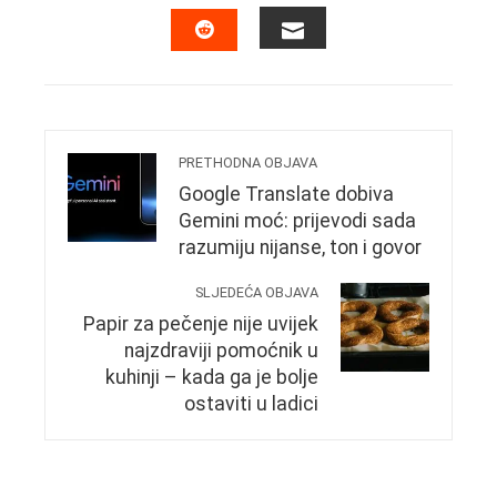
FACEBOOK
TWITTER
LINKEDIN
PINTERES
EMAIL
STUMBLEUPON
PRETHODNA OBJAVA
Google Translate dobiva
Gemini moć: prijevodi sada
razumiju nijanse, ton i govor
SLJEDEĆA OBJAVA
Papir za pečenje nije uvijek
najzdraviji pomoćnik u
kuhinji – kada ga je bolje
ostaviti u ladici