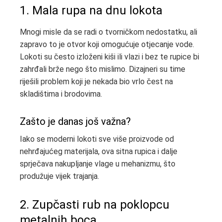
1. Mala rupa na dnu lokota
Mnogi misle da se radi o tvorničkom nedostatku, ali
zapravo to je otvor koji omogućuje otjecanje vode.
Lokoti su često izloženi kiši ili vlazi i bez te rupice bi
zahrđali brže nego što mislimo. Dizajneri su time
riješili problem koji je nekada bio vrlo čest na
skladištima i brodovima.
Zašto je danas još važna?
Iako se moderni lokoti sve više proizvode od
nehrđajućeg materijala, ova sitna rupica i dalje
sprječava nakupljanje vlage u mehanizmu, što
produžuje vijek trajanja.
2. Zupčasti rub na poklopcu
metalnih boca