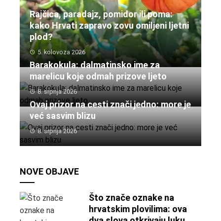
Rajčica, paradajz, pomidor ili poma:
kako Hrvati zapravo zovu omiljeni ljetni
plod?
5. kolovoza 2026
Barakokula: dalmatinsko ime za
marelicu koje odmah prizove ljeto
8. srpnja 2026
Ovaj prizor na cesti znači jedno: more je
već sasvim blizu
8. srpnja 2026
NOVE OBJAVE
Što znače oznake na
hrvatskim plovilima: ova
dva slova otkrivaju luku