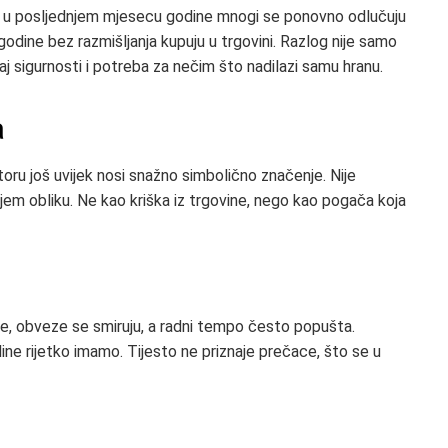
o u posljednjem mjesecu godine mnogi se ponovno odlučuju
godine bez razmišljanja kupuju u trgovini. Razlog nije samo
j sigurnosti i potreba za nečim što nadilazi samu hranu.
a
toru još uvijek nosi snažno simbolično značenje. Nije
jem obliku. Ne kao kriška iz trgovine, nego kao pogača koja
lje, obveze se smiruju, a radni tempo često popušta.
ine rijetko imamo. Tijesto ne priznaje prečace, što se u