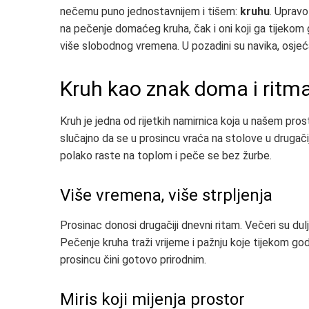
nečemu puno jednostavnijem i tišem:
kruhu
. Uprav
na pečenje domaćeg kruha, čak i oni koji ga tijekom 
više slobodnog vremena. U pozadini su navika, osjeća
Kruh kao znak doma i ritm
Kruh je jedna od rijetkih namirnica koja u našem pros
slučajno da se u prosincu vraća na stolove u drugači
polako raste na toplom i peče se bez žurbe.
Više vremena, više strpljenja
Prosinac donosi drugačiji dnevni ritam. Večeri su du
Pečenje kruha traži vrijeme i pažnju koje tijekom god
prosincu čini gotovo prirodnim.
Miris koji mijenja prostor