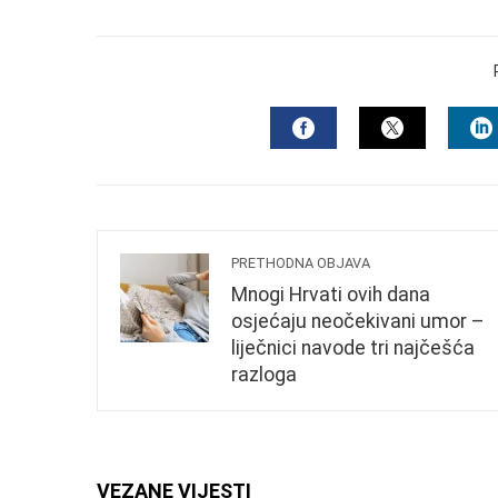
FACEBOOK
TWITTER
L
PRETHODNA OBJAVA
Mnogi Hrvati ovih dana
osjećaju neočekivani umor –
liječnici navode tri najčešća
razloga
VEZANE VIJESTI