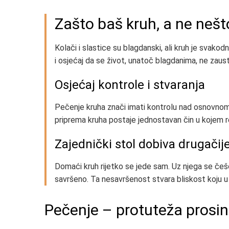
Zašto baš kruh, a ne neš
Kolači i slastice su blagdanski, ali kruh je svako
i osjećaj da se život, unatoč blagdanima, ne zaus
Osjećaj kontrole i stvaranja
Pečenje kruha znači imati kontrolu nad osnovno
priprema kruha postaje jednostavan čin u kojem rez
Zajednički stol dobiva drugačij
Domaći kruh rijetko se jede sam. Uz njega se češ
savršeno. Ta nesavršenost stvara bliskost koju u 
Pečenje – protuteža prosi