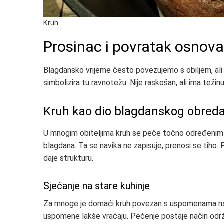
Kruh
Prosinac i povratak osno
Blagdansko vrijeme često povezujemo s obiljem, ali 
simbolizira tu ravnotežu. Nije raskošan, ali ima težinu
Kruh kao dio blagdanskog obred
U mnogim obiteljima kruh se peče točno određenim 
blagdana. Ta se navika ne zapisuje, prenosi se tiho. Pr
daje strukturu.
Sjećanje na stare kuhinje
Za mnoge je domaći kruh povezan s uspomenama na ba
uspomene lakše vraćaju. Pečenje postaje način održav