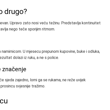
to drugo?
dnevan. Upravo zato nosi veću težinu. Predstavlja kontinuitet
tavlja nego teče sporijim ritmom.
m namirnicom. U mjesecu prepunom kupovine, buke i odluka,
ultat dolazi iz ruku, a ne s police.
e značenje
će sjeda zajedno, lomi ga se rukama, ne reže uvijek
prosincu svjesnije tražimo.
ncu