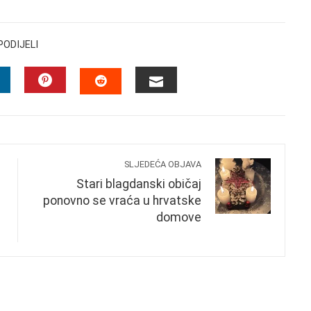
PODIJELI
INKEDIN
PINTEREST
EMAIL
STUMBLEUPON
SLJEDEĆA OBJAVA
Stari blagdanski običaj
ponovno se vraća u hrvatske
domove