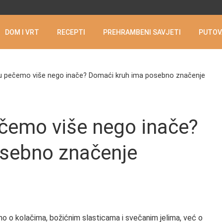
DOM I VRT
RECEPTI
PREHRAMBENI SAVJETI
PUTOV
u pečemo više nego inače? Domaći kruh ima posebno značenje
ečemo više nego inače?
sebno značenje
mo o kolačima, božićnim slasticama i svečanim jelima, već o