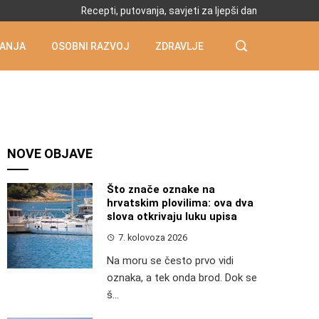
Recepti, putovanja, savjeti za ljepši dan
ANJA
OSOBNI RAZVOJ
ZDRAVLJE
NOVE OBJAVE
Što znače oznake na
hrvatskim plovilima: ova dva
slova otkrivaju luku upisa
7. kolovoza 2026
Na moru se često prvo vidi
oznaka, a tek onda brod. Dok se
š...