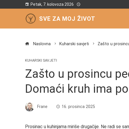
Petak, 7. kolovoza 2026
SVE ZA MOJ ŽIVOT
Naslovna
Kuharski savjeti
Zašto u prosinc
KUHARSKI SAVJETI
Zašto u prosincu p
Domaći kruh ima po
Frane
16. prosinca 2025
Prosinac u kuhinjama miriše drugačije. Ne radi se sa