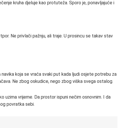
enje kruha djeluje kao protuteža. Sporo je, ponavljajuće i
tpor. Ne privlači pažnju, ali traje. U prosincu se takav stav
 navika koja se vraća svaki put kada ljudi osjete potrebu za
ačava. Ne zbog oskudice, nego zbog viška svega ostalog.
ko uzima vrijeme. Da prostor ispuni nečim osnovnim. I da
hog povratka sebi.