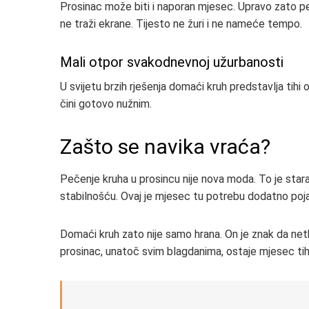
Prosinac može biti i naporan mjesec. Upravo zato peč
ne traži ekrane. Tijesto ne žuri i ne nameće tempo.
Mali otpor svakodnevnoj užurbanosti
U svijetu brzih rješenja domaći kruh predstavlja tihi o
čini gotovo nužnim.
Zašto se navika vraća?
Pečenje kruha u prosincu nije nova moda. To je stara
stabilnošću. Ovaj je mjesec tu potrebu dodatno poj
Domaći kruh zato nije samo hrana. On je znak da net
prosinac, unatoč svim blagdanima, ostaje mjesec ti