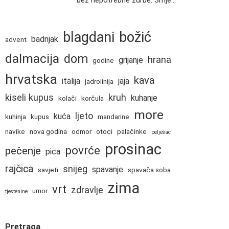
bez nepotrebne žurbe. Smje...
blagdani
božić
badnjak
advent
dalmacija
dom
hrana
grijanje
godine
hrvatska
kava
italija
jaja
jadrolinija
kiseli kupus
kruh
kuhanje
kolači
korčula
more
ljeto
kuća
kuhinja
kupus
mandarine
navike
nova godina
odmor
otoci
palačinke
pelješac
prosinac
povrće
pečenje
pica
rajčica
snijeg
spavanje
savjeti
spavača soba
zima
vrt
zdravlje
umor
tjestenine
Pretraga