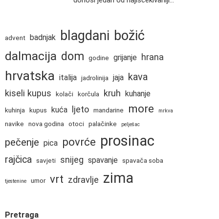
donosi jedan od najiščekivaniji...
blagdani
božić
badnjak
advent
dalmacija
dom
hrana
grijanje
godine
hrvatska
kava
italija
jaja
jadrolinija
kiseli kupus
kruh
kuhanje
kolači
korčula
more
ljeto
kuća
kuhinja
kupus
mandarine
mrkva
navike
nova godina
otoci
palačinke
pelješac
prosinac
povrće
pečenje
pica
rajčica
snijeg
spavanje
savjeti
spavača soba
zima
vrt
zdravlje
umor
tjestenine
Pretraga