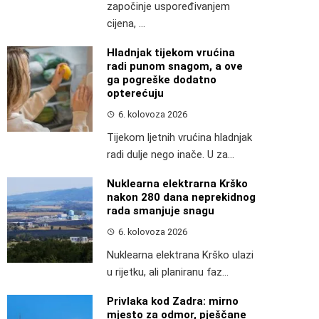
započinje uspoređivanjem
cijena, ...
Hladnjak tijekom vrućina
radi punom snagom, a ove
ga pogreške dodatno
opterećuju
6. kolovoza 2026
Tijekom ljetnih vrućina hladnjak
radi dulje nego inače. U za...
Nuklearna elektrarna Krško
nakon 280 dana neprekidnog
rada smanjuje snagu
6. kolovoza 2026
Nuklearna elektrana Krško ulazi
u rijetku, ali planiranu faz...
Privlaka kod Zadra: mirno
mjesto za odmor, pješčane