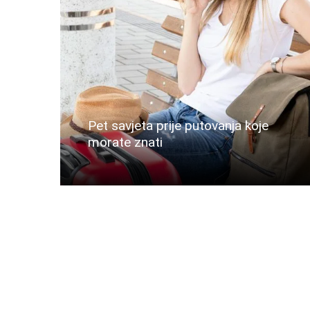
Pet savjeta prije putovanja koje
morate znati
Više