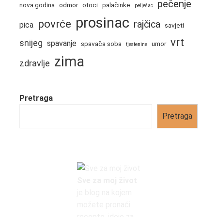
pečenje
nova godina
odmor
otoci
palačinke
pelješac
prosinac
povrće
rajčica
pica
savjeti
vrt
snijeg
spavanje
spavača soba
umor
tjestenine
zima
zdravlje
Pretraga
Pretraga
Sve za moj život
je blog na kojem
možete pronaći
recepte, ideje za