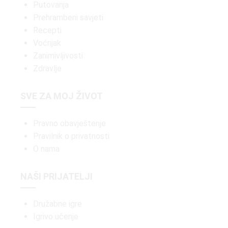
Putovanja
Prehrambeni savjeti
Recepti
Voćnjak
Zanimivljivosti
Zdravlje
SVE ZA MOJ ŽIVOT
Pravno obavještenje
Pravilnik o privatnosti
O nama
NAŠI PRIJATELJI
Družabne igre
Igrivo učenje