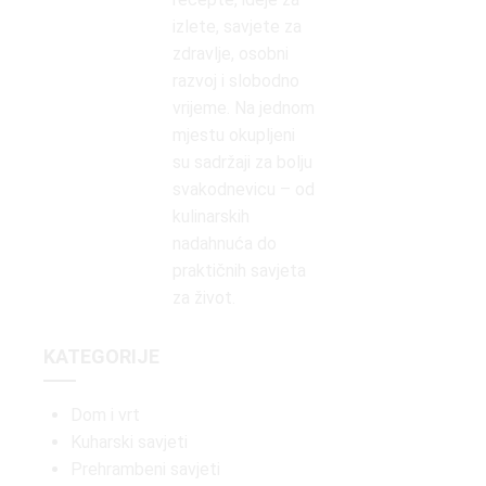
izlete, savjete za
zdravlje, osobni
razvoj i slobodno
vrijeme. Na jednom
mjestu okupljeni
su sadržaji za bolju
svakodnevicu – od
kulinarskih
nadahnuća do
praktičnih savjeta
za život.
KATEGORIJE
Dom i vrt
Kuharski savjeti
Prehrambeni savjeti