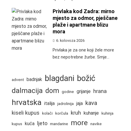
Privlaka kod Zadra: mirno
mjesto za odmor, pješčane
plaže i apartmane blizu
mora
6. kolovoza 2026
Privlaka je za one koji žele more
bez nepotrebne žurbe. Smje...
blagdani
božić
badnjak
advent
dalmacija
dom
hrana
grijanje
godine
hrvatska
kava
italija
jaja
jadrolinija
kiseli kupus
kruh
kuhanje
kolači
korčula
kuhinja
more
ljeto
kuća
kupus
mandarine
navike