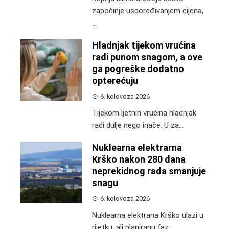
započinje uspoređivanjem cijena,
...
Hladnjak tijekom vrućina
radi punom snagom, a ove
ga pogreške dodatno
opterećuju
6. kolovoza 2026
Tijekom ljetnih vrućina hladnjak
radi dulje nego inače. U za...
Nuklearna elektrarna
Krško nakon 280 dana
neprekidnog rada smanjuje
snagu
6. kolovoza 2026
Nuklearna elektrana Krško ulazi u
rijetku, ali planiranu faz...