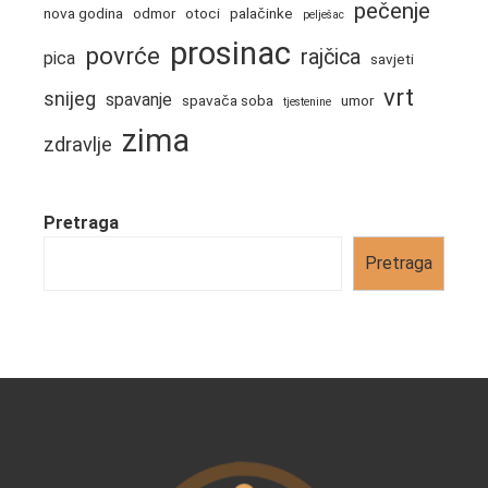
pečenje
nova godina
odmor
otoci
palačinke
pelješac
prosinac
povrće
rajčica
pica
savjeti
vrt
snijeg
spavanje
spavača soba
umor
tjestenine
zima
zdravlje
Pretraga
Pretraga