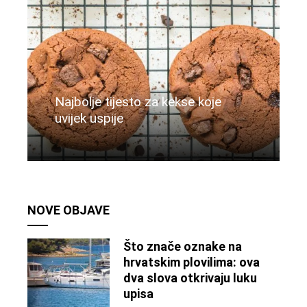
Najbolje tijesto za kekse koje
uvijek uspije
Više
NOVE OBJAVE
Što znače oznake na
hrvatskim plovilima: ova
dva slova otkrivaju luku
upisa