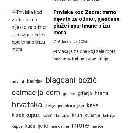
Privlaka kod Zadra: mirno
mjesto za odmor, pješčane
plaže i apartmane blizu
mora
6. kolovoza 2026
Privlaka je za one koji žele more
bez nepotrebne žurbe. Smje...
blagdani
božić
badnjak
advent
dalmacija
dom
hrana
grijanje
godine
hrvatska
kava
italija
jaja
jadrolinija
kiseli kupus
kruh
kuhanje
kolači
korčula
kuhinja
more
ljeto
kuća
kupus
mandarine
navike