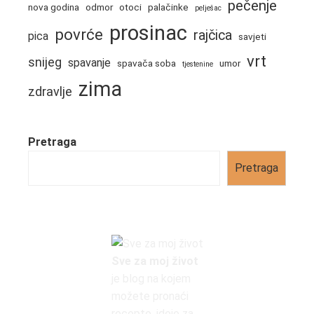
pečenje
nova godina
odmor
otoci
palačinke
pelješac
prosinac
povrće
rajčica
pica
savjeti
vrt
snijeg
spavanje
spavača soba
umor
tjestenine
zima
zdravlje
Pretraga
Pretraga
Sve za moj život
je blog na kojem
možete pronaći
recepte, ideje za