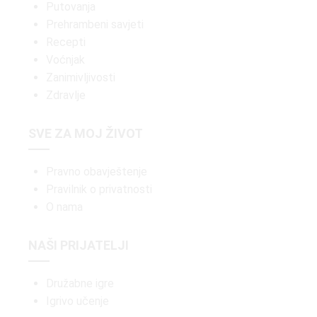
Putovanja
Prehrambeni savjeti
Recepti
Voćnjak
Zanimivljivosti
Zdravlje
SVE ZA MOJ ŽIVOT
Pravno obavještenje
Pravilnik o privatnosti
O nama
NAŠI PRIJATELJI
Družabne igre
Igrivo učenje