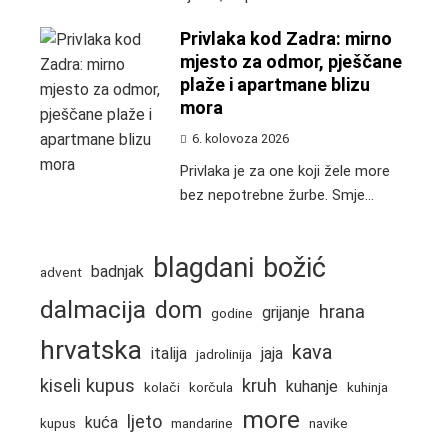
Privlaka kod Zadra: mirno
mjesto za odmor, pješčane
plaže i apartmane blizu
mora
6. kolovoza 2026
Privlaka je za one koji žele more
bez nepotrebne žurbe. Smje...
blagdani
božić
badnjak
advent
dalmacija
dom
hrana
grijanje
godine
hrvatska
kava
italija
jaja
jadrolinija
kiseli kupus
kruh
kuhanje
kolači
korčula
kuhinja
more
ljeto
kuća
kupus
mandarine
navike