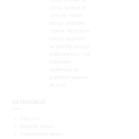
izlete, savjete za
zdravlje, osobni
razvoj i slobodno
vrijeme. Na jednom
mjestu okupljeni
su sadržaji za bolju
svakodnevicu – od
kulinarskih
nadahnuća do
praktičnih savjeta
za život.
KATEGORIJE
Dom i vrt
Kuharski savjeti
Prehrambeni savjeti