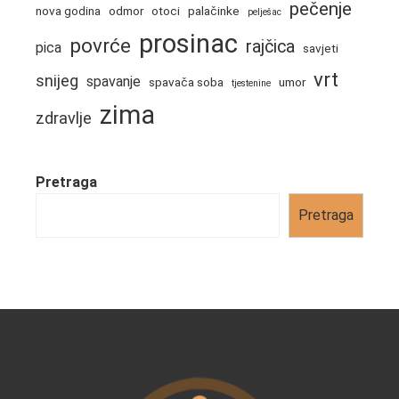
pečenje
nova godina
odmor
otoci
palačinke
pelješac
prosinac
povrće
rajčica
pica
savjeti
vrt
snijeg
spavanje
spavača soba
umor
tjestenine
zima
zdravlje
Pretraga
Pretraga