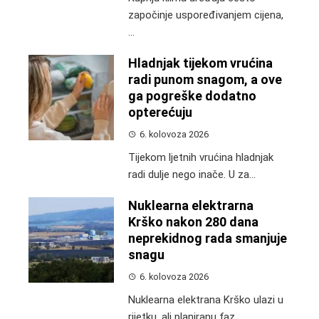
započinje uspoređivanjem cijena,
...
Hladnjak tijekom vrućina
radi punom snagom, a ove
ga pogreške dodatno
opterećuju
6. kolovoza 2026
Tijekom ljetnih vrućina hladnjak
radi dulje nego inače. U za...
Nuklearna elektrarna
Krško nakon 280 dana
neprekidnog rada smanjuje
snagu
6. kolovoza 2026
Nuklearna elektrana Krško ulazi u
rijetku, ali planiranu faz...