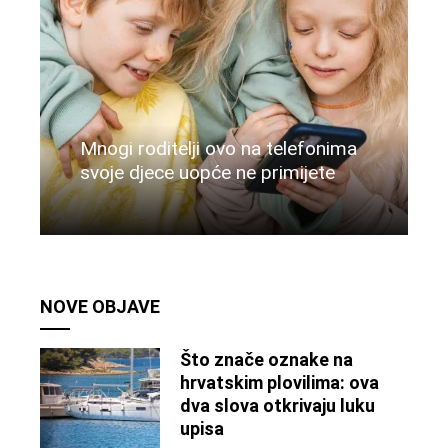
Mnogi roditelji ovo na telefonima
svoje djece uopće ne primijete
Više
NOVE OBJAVE
Što znače oznake na
hrvatskim plovilima: ova
dva slova otkrivaju luku
upisa