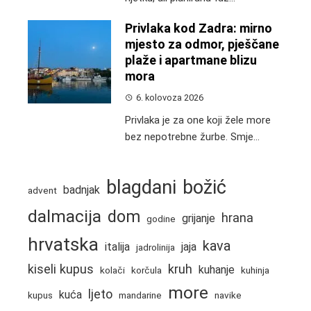
Privlaka kod Zadra: mirno
mjesto za odmor, pješčane
plaže i apartmane blizu
mora
6. kolovoza 2026
Privlaka je za one koji žele more
bez nepotrebne žurbe. Smje...
blagdani
božić
badnjak
advent
dalmacija
dom
hrana
grijanje
godine
hrvatska
kava
italija
jaja
jadrolinija
kiseli kupus
kruh
kuhanje
kolači
korčula
kuhinja
more
ljeto
kuća
kupus
mandarine
navike