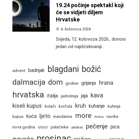
19.24 počinje spektakl koji
će se vidjeti diljem
Hrvatske
6. kolovoza 2026
Srijeda, 12. kolovoza 2026., donosi
jedan od najiščekivaniji...
blagdani
božić
badnjak
advent
dalmacija
dom
hrana
grijanje
godine
hrvatska
kava
italija
jaja
jadrolinija
kiseli kupus
kruh
kuhanje
kolači
korčula
kuhinja
more
ljeto
kuća
kupus
mandarine
navike
mrkva
pečenje
pica
nova godina
otoci
palačinke
pelješac
prosinac
povrće