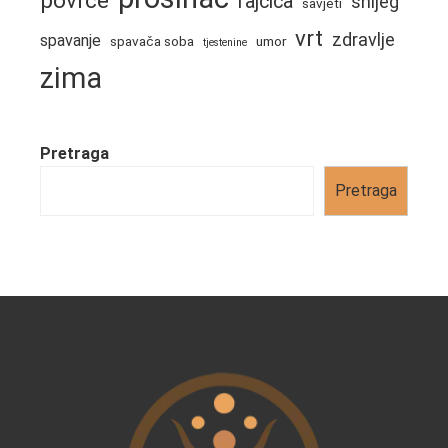
rajčica
snijeg
savjeti
vrt
zdravlje
spavanje
spavača soba
umor
tjestenine
zima
Pretraga
Pretraga