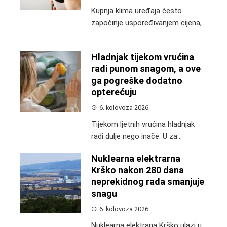
Kupnja klima uređaja često
započinje uspoređivanjem cijena,
...
Hladnjak tijekom vrućina
radi punom snagom, a ove
ga pogreške dodatno
opterećuju
6. kolovoza 2026
Tijekom ljetnih vrućina hladnjak
radi dulje nego inače. U za...
Nuklearna elektrarna
Krško nakon 280 dana
neprekidnog rada smanjuje
snagu
6. kolovoza 2026
Nuklearna elektrana Krško ulazi u