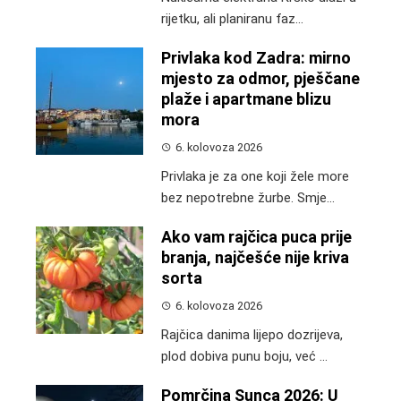
rijetku, ali planiranu faz...
Privlaka kod Zadra: mirno
mjesto za odmor, pješčane
plaže i apartmane blizu
mora
6. kolovoza 2026
Privlaka je za one koji žele more
bez nepotrebne žurbe. Smje...
Ako vam rajčica puca prije
branja, najčešće nije kriva
sorta
6. kolovoza 2026
Rajčica danima lijepo dozrijeva,
plod dobiva punu boju, već ...
Pomrčina Sunca 2026: U