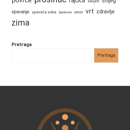
rajčica
snijeg
savjeti
vrt
zdravlje
spavanje
spavača soba
umor
tjestenine
zima
Pretraga
Pretraga