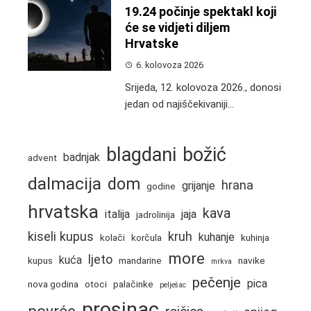
19.24 počinje spektakl koji
će se vidjeti diljem
Hrvatske
6. kolovoza 2026
Srijeda, 12. kolovoza 2026., donosi
jedan od najiščekivaniji...
blagdani
božić
badnjak
advent
dalmacija
dom
hrana
grijanje
godine
hrvatska
kava
italija
jaja
jadrolinija
kiseli kupus
kruh
kuhanje
kolači
korčula
kuhinja
more
ljeto
kuća
kupus
mandarine
navike
mrkva
pečenje
pica
nova godina
otoci
palačinke
pelješac
prosinac
povrće