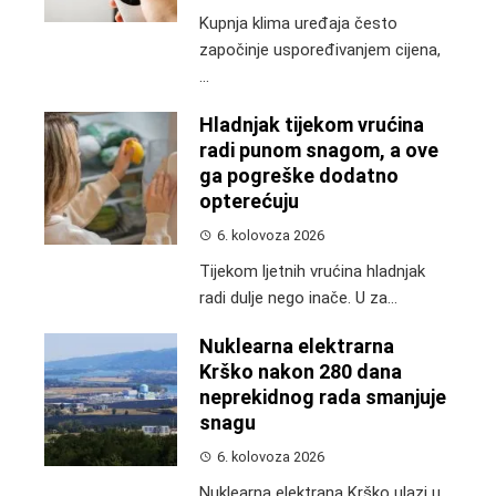
Kupnja klima uređaja često
započinje uspoređivanjem cijena,
...
Hladnjak tijekom vrućina
radi punom snagom, a ove
ga pogreške dodatno
opterećuju
6. kolovoza 2026
Tijekom ljetnih vrućina hladnjak
radi dulje nego inače. U za...
Nuklearna elektrarna
Krško nakon 280 dana
neprekidnog rada smanjuje
snagu
6. kolovoza 2026
Nuklearna elektrana Krško ulazi u