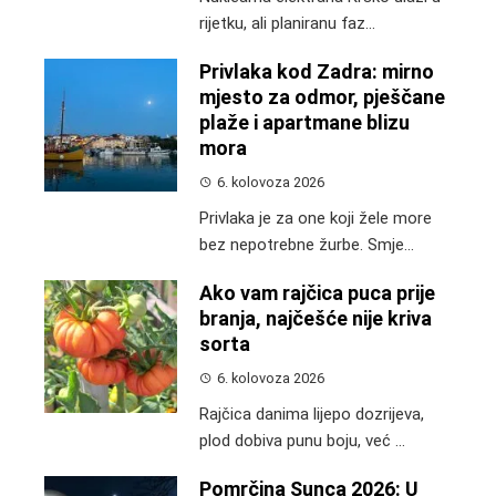
rijetku, ali planiranu faz...
Privlaka kod Zadra: mirno
mjesto za odmor, pješčane
plaže i apartmane blizu
mora
6. kolovoza 2026
Privlaka je za one koji žele more
bez nepotrebne žurbe. Smje...
Ako vam rajčica puca prije
branja, najčešće nije kriva
sorta
6. kolovoza 2026
Rajčica danima lijepo dozrijeva,
plod dobiva punu boju, već ...
Pomrčina Sunca 2026: U